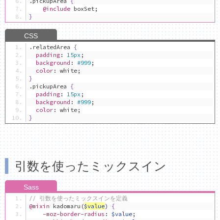
.
pickupArea 
{
@include
 boxSet
;
}
.
relatedArea 
{
padding
:
15px
;
background
:
#999
;
color
:
 white
;
}
.
pickupArea 
{
padding
:
15px
;
background
:
#999
;
color
:
 white
;
}
引数を使ったミックスイン
// 引数を使ったミックスインを定義
@mixin
 kadomaru
(
$value
)
{
-moz-border-radius
:
$value
;