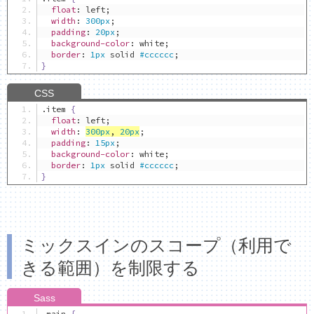
float
:
 left
;
width
:
300px
;
padding
:
20px
;
background-color
:
 white
;
border
:
1px
 solid 
#cccccc
;
}
.
item 
{
float
:
 left
;
width
:
300px
,
20px
;
padding
:
15px
;
background-color
:
 white
;
border
:
1px
 solid 
#cccccc
;
}
ミックスインのスコープ（利用で
きる範囲）を制限する
.
main 
{