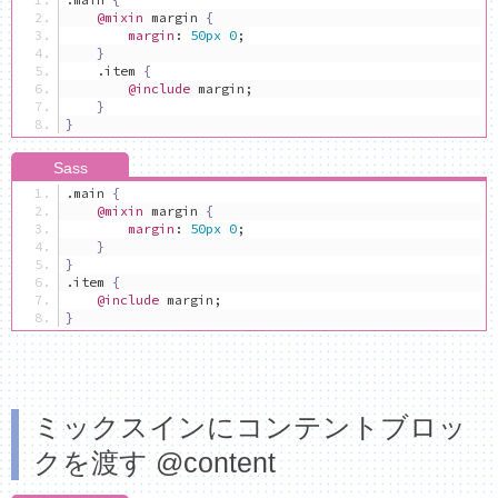
@mixin
 margin 
{
margin
:
50px
0
;
}
.
item 
{
@include
 margin
;
}
}
.
main 
{
@mixin
 margin 
{
margin
:
50px
0
;
}
}
.
item 
{
@include
 margin
;
}
ミックスインにコンテントブロッ
クを渡す @content