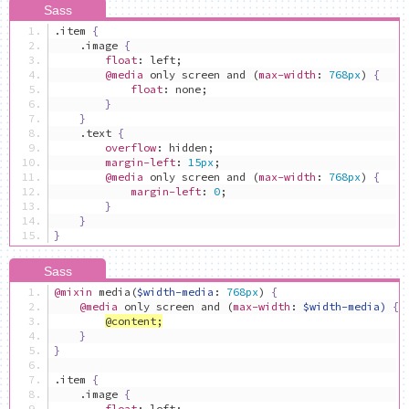
.
item 
{
.
image 
{
float
:
 left
;
@media
 only screen and 
(
max-width
:
768px
)
{
float
:
 none
;
}
}
.
text 
{
overflow
:
 hidden
;
margin-left
:
15px
;
@media
 only screen and 
(
max-width
:
768px
)
{
margin-left
:
0
;
}
}
}
@mixin
 media
(
$width-media
:
768px
)
{
@media
 only screen and 
(
max-width
:
$width-media)
{
@
content
;
}
}
.
item 
{
.
image 
{
float
:
 left
;