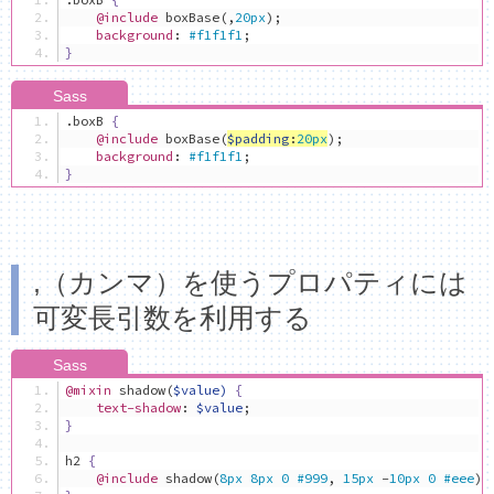
@include
 boxBase
(,
20px
);
background
:
#f1f1f1
;
}
.
boxB 
{
@include
 boxBase
(
$padding
:
20px
);
background
:
#f1f1f1
;
}
,（カンマ）を使うプロパティには
可変長引数を利用する
@mixin
 shadow
(
$value)
{
text-shadow
:
$value
;
}
h2 
{
@include
 shadow
(
8px
8px
0
#999
,
15px
-
10px
0
#eee
);