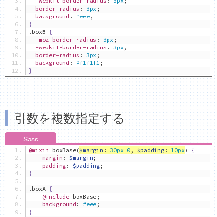
-webkit-border-radius
:
3px
;
border-radius
:
3px
;
background
:
#eee
;
}
.
boxB 
{
-moz-border-radius
:
3px
;
-webkit-border-radius
:
3px
;
border-radius
:
3px
;
background
:
#f1f1f1
;
}
引数を複数指定する
@mixin
 boxBase
(
$margin
:
30px
0
,
$padding
:
10px
)
{
margin
:
$margin
;
padding
:
$padding
;
}
.
boxA 
{
@include
 boxBase
;
background
:
#eee
;
}