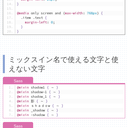
}
@media
 only screen and 
(
max-width
:
768px
)
{
.
item 
.
text 
{
margin-left
:
0
;
}
}
ミックスイン名で使える文字と使
えない文字
@mixin
 shadow1 
{
～
}
@mixin
 shadow-1 
{
～
}
@mixin
 shadow_1 
{
～
}
@mixin
影
{
～
}
@mixin
ｓｈａｄｏ
w 
{
～
}
@mixin
 _shadow 
{
～
}
@mixin
 -shadow 
{
～
}