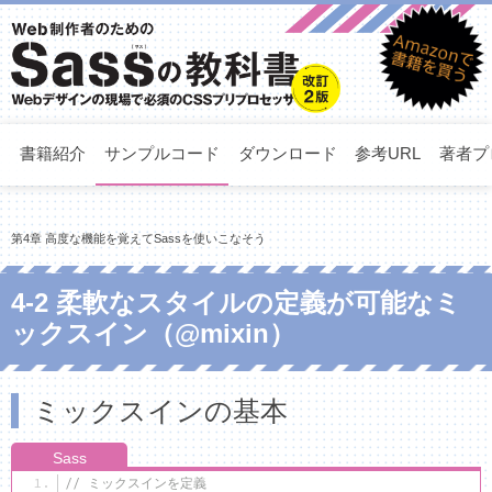
書籍紹介
サンプルコード
ダウンロード
参考URL
著者プ
第4章 高度な機能を覚えてSassを使いこなそう
4-2 柔軟なスタイルの定義が可能なミ
ックスイン（@mixin）
ミックスインの基本
// ミックスインを定義