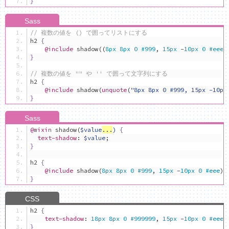
}
// 複数の値を () で囲ってリストにする
h2 
{
@include
 shadow
((
8px
8px
0
#999
,
15px
-
10px
0
#eee
)
}
// 複数の値を "" や '' で囲って文字列にする
h2 
{
@include
 shadow
(
unquote
(
"8px 8px 0 #999, 15px -10px
}
@mixin
 shadow
(
$value
...
)
{
text-shadow
:
$value
;
}
h2 
{
@include
 shadow
(
8px
8px
0
#999
,
15px
-
10px
0
#eee
);
}
h2 
{
text-shadow
:
18px
8px
0
#999999
,
15px
-
10px
0
#eeee
}