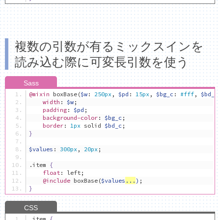
複数の引数が有るミックスインを
読み込む際に可変長引数を使う
@mixin
 boxBase
(
$w
:
250px
,
$pd
:
15px
,
$bg_c
:
#fff
,
$bd_c
width
:
$w
;
padding
:
$pd
;
background-color
:
$bg_c
;
border
:
1px
 solid 
$bd_c
;
}
$values
:
300px
,
20px
;
.
item 
{
float
:
 left
;
@include
 boxBase
(
$values
...
)
;
}
.
item 
{