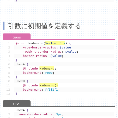
引数に初期値を定義する
@mixin
 kadomaru
(
$value
:
3px
)
{
-moz-border-radius
:
$value
;
-webkit-border-radius
:
$value
;
border-radius
:
$value
;
}
.
boxA 
{
@include
kadomaru
;
background
:
#eee
;
}
.
boxB 
{
@include
kadomaru
()
;
background
:
#f1f1f1
;
}
.
boxA 
{
-moz-border-radius
:
3px
;