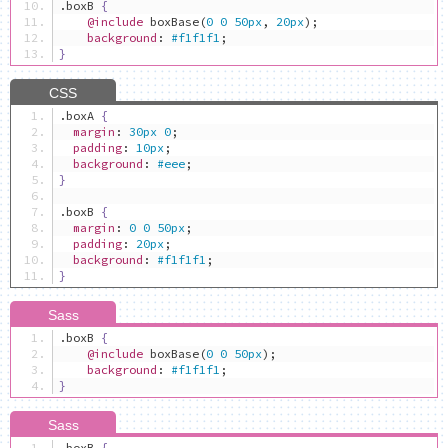
.
boxB 
{
@include
 boxBase
(
0
0
50px
,
20px
);
background
:
#f1f1f1
;
}
.
boxA 
{
margin
:
30px
0
;
padding
:
10px
;
background
:
#eee
;
}
.
boxB 
{
margin
:
0
0
50px
;
padding
:
20px
;
background
:
#f1f1f1
;
}
.
boxB 
{
@include
 boxBase
(
0
0
50px
);
background
:
#f1f1f1
;
}
.
boxB 
{