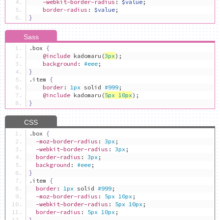
-webkit-border-radius
:
$value
;
border-radius
:
$value
;
}
.
box 
{
@include
 kadomaru
(
3px
);
background
:
#eee
;
}
.
item 
{
border
:
1px
 solid 
#999
;
@include
 kadomaru
(
5px
10px
);
}
.
box 
{
-moz-border-radius
:
3px
;
-webkit-border-radius
:
3px
;
border-radius
:
3px
;
background
:
#eee
;
}
.
item 
{
border
:
1px
 solid 
#999
;
-moz-border-radius
:
5px
10px
;
-webkit-border-radius
:
5px
10px
;
border-radius
:
5px
10px
;
}