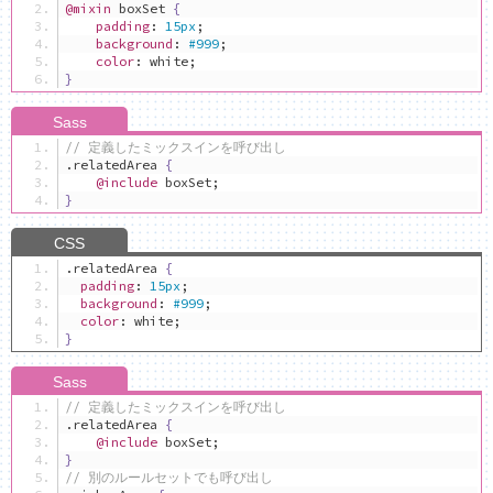
@mixin
 boxSet 
{
padding
:
15px
;
background
:
#999
;
color
:
 white
;
}
// 定義したミックスインを呼び出し
.
relatedArea 
{
@include
 boxSet
;
}
.
relatedArea 
{
padding
:
15px
;
background
:
#999
;
color
:
 white
;
}
// 定義したミックスインを呼び出し
.
relatedArea 
{
@include
 boxSet
;
}
// 別のルールセットでも呼び出し