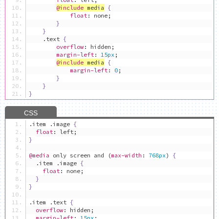
@include
 media
{
float
:
 none
;
}
}
.
text 
{
overflow
:
 hidden
;
margin-left
:
15px
;
@include
 media
{
margin-left
:
0
;
}
}
}
.
item 
.
image 
{
float
:
 left
;
}
@media
 only screen and 
(
max-width
:
768px
)
{
.
item 
.
image 
{
float
:
 none
;
}
}
.
item 
.
text 
{
overflow
:
 hidden
;
margin-left
:
15px
;